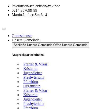
Zum
leverkusen-schlebusch@ekir.de
Inhalt
0214 357699-99
springen
Martin-Luther-Straße 4
Gottesdienste
Unsere Gemeinde
Schließe Unsere Gemeinde
Öffne Unsere Gemeinde
Ansprechpartner:innen
Pfarrer & Vikar
Küster:in
Jugendleiter
Presbyterium
Pfarrbüro
Organist:in
Pfarrer & Vikar
Küster:in
Jugendleiter
Presbyterium
Pfarrbüro