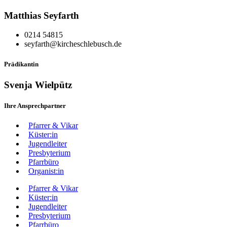
Matthias Seyfarth
0214 54815
seyfarth@kircheschlebusch.de
Prädikantin
Svenja Wielpütz
Ihre Ansprechpartner
Pfarrer & Vikar
Küster:in
Jugendleiter
Presbyterium
Pfarrbüro
Organist:in
Pfarrer & Vikar
Küster:in
Jugendleiter
Presbyterium
Pfarrbüro